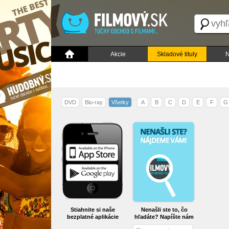
Akcie
Skladové tituly
N
DVD
Blu-ray
Všetky
A
B
C
D
E
F
G
Stiahnite si naše
Nenašli ste to, čo
bezplatné aplikácie
hľadáte? Napíšte nám