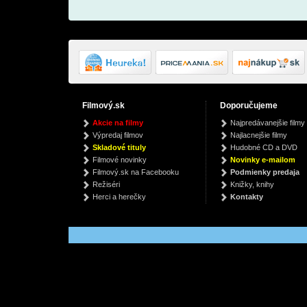
Filmový.sk
Doporučujeme
Bedtime Stories - The
Rusko-slovenský
Záhor
Akcie na filmy
Najpredávanejšie filmy
Untold Chapter
slovensko-ruský
Záhorie
Výpredaj filmov
Najlacnejšie filmy
(limited Silver Vinyl)
vreckový
Madonna
autor neuvedený
Skladové tituly
Hudobné CD a DVD
slovník...nielen na
€ 35.99
€ 7.05
€
cesty - 3.vydanie
Filmové novinky
Novinky e-mailom
Filmový.sk na Facebooku
Podmienky predaja
Režiséri
Knižky, knihy
Herci a herečky
Kontakty