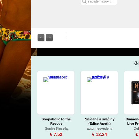
<
>
KN
Shopaholic to the
Snídaně a svačiny
Diamond
Rescue
(Edice Apetit)
Live Fr
Sophie Kinsella
autor neuvedený
Def
€ 7.52
€ 12.24
€