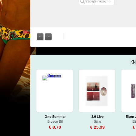
<
>
KN
One Summer
3.0 Live
Elton 
Bryson Bill
Sting
El
€ 8.70
€ 25.99
€