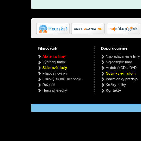
Filmový.sk
Doporučujeme
MA Baker (Vinyl)
Making Country Music
Finde
Akcie na filmy
Najpredávanejšie filmy
Cool Agai
Boney M.
Ste
Výpredaj filmov
Najlacnejšie filmy
Marpo
€ 22.89
€
Skladové tituly
Hudobné CD a DVD
€ 26.69
Filmové novinky
Novinky e-mailom
Filmový.sk na Facebooku
Podmienky predaja
Režiséri
Knižky, knihy
Herci a herečky
Kontakty