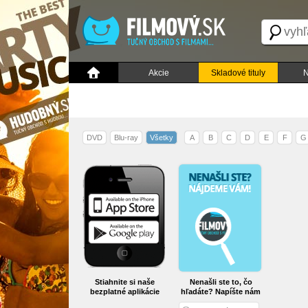
Akcie
Skladové tituly
N
DVD
Blu-ray
Všetky
A
B
C
D
E
F
G
Stiahnite si naše
Nenašli ste to, čo
bezplatné aplikácie
hľadáte? Napíšte nám