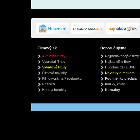
Filmový.sk
Doporučujeme
Raising Steam
Unreal Unearth (Vinyl)
Legend
Akcie na filmy
Najpredávanejšie filmy
(Discworld Novel 40)
Hozier
S
Výpredaj filmov
Najlacnejšie filmy
Terry Pratchett
€ 76.99
€
Skladové tituly
Hudobné CD a DVD
€ 6.73
Filmové novinky
Novinky e-mailom
Filmový.sk na Facebooku
Podmienky predaja
Režiséri
Knižky, knihy
Herci a herečky
Kontakty