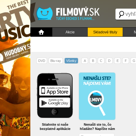
Akcie
Skladové tituly
N
DVD
Blu-ray
Všetky
A
B
C
D
E
F
G
Stiahnite si naše
Nenašli ste to, čo
bezplatné aplikácie
hľadáte? Napíšte nám