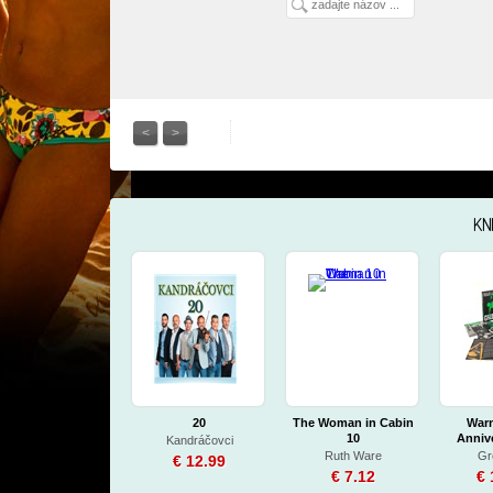
<
>
KN
20
The Woman in Cabin
Warn
10
Annive
Kandráčovci
Ex
Ruth Ware
Gr
€ 12.99
€ 7.12
€ 