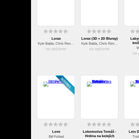
Lorax
Lorax (3D + 2D Bluray)
Labyr
kniž
Kyle Balda, Chris Renaud
Kyle Balda, Chris Renaud
W
na opýtanie
na opýtanie
na 
Love
Lokomotiva Tomáš -
Lets D
Hrdina na kolejích
Bill Pohlad
Tris