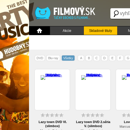
Akcie
Skladové tituly
N
DVD
Blu-ray
Všetky
A
B
C
D
E
F
G
Lazy town DVD VI.
Lazy town DVD 2.séria
Lovc
(slimbox)
V. (slimbox)
Marcus