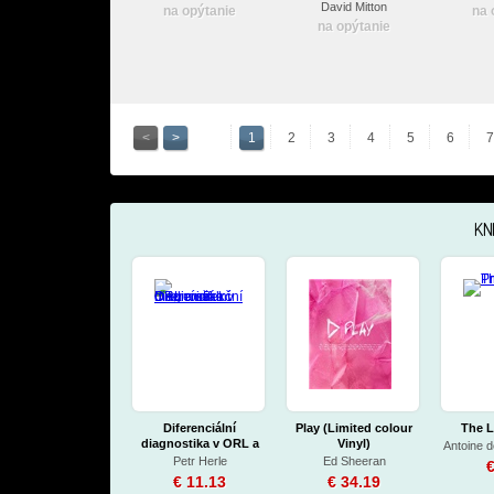
David Mitton
na opýtanie
na 
na opýtanie
<
>
1
2
3
4
5
6
7
KN
Diferenciální
Play (Limited colour
The L
diagnostika v ORL a
Vinyl)
infekční medicíně
Petr Herle
Ed Sheeran
€
€ 11.13
€ 34.19