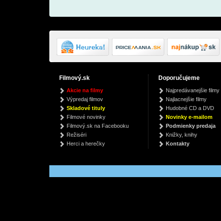
Filmový.sk
Doporučujeme
Legends Templars
Alergie
Pe
Akcie na filmy
Najpredávanejšie filmy
Edition (White Marble
Earl Mindell, Carol Colmann
Kolek
Výpredaj filmov
Najlacnejšie filmy
Vinyl))
Sabaton
€ 10.38
€
Skladové tituly
Hudobné CD a DVD
€ 48.09
Filmové novinky
Novinky e-mailom
Filmový.sk na Facebooku
Podmienky predaja
Režiséri
Knižky, knihy
Herci a herečky
Kontakty