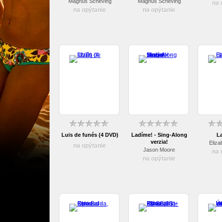
Magnús Scheving
Magnús Scheving
na 
na opýtanie
na opýtanie
Luis de funés (4 DVD)
Ladíme! - Sing-Along
L
verzia!
Eliza
na opýtanie
Jason Moore
na 
na opýtanie