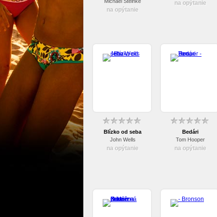
obal)
Michael Steinke
na opýtanie
na opýtanie
Blízko od seba
Bedári
John Wells
Tom Hooper
na opýtanie
na opýtanie