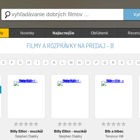
Vyh
ly
Novinky
Najlacnejšie
Obľúbené
Recenz
FILMY A ROZPRÁVKY NA PREDAJ - B
E
F
G
H
I
J
K
L
M
N
O
P
Q
R
S
T
U
Billy Elliot - muzikál
Billy Elliot - muzikál
Blb a blbec
Stephen Daldry
Stephen Daldry
Terence Hill