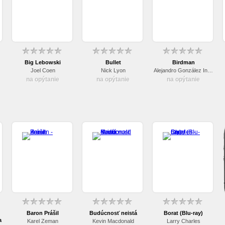
Big Lebowski
Bullet
Birdman
Joel Coen
Nick Lyon
Alejandro González Inárritu
na opýtanie
na opýtanie
na opýtanie
Baron Prášil
Budúcnosť neistá
Borat (Blu-ray)
a
Karel Zeman
Kevin Macdonald
Larry Charles