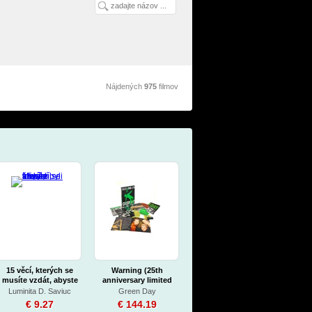
Nájdených
975
filmov
15 věcí, kterých se
Warning (25th
musíte vzdát, abyste
anniversary limited
byli šťastní
colour vinyl)
Luminita D. Saviuc
Green Day
€ 9.27
€ 144.19