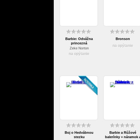
Barbie: Odvážna
Bronson
princezná
na opýtanie
Zeke Norton
na opýtanie
Boj o Hedvábnou
Barbie a Růžové
stezku
balerínky + náramok 