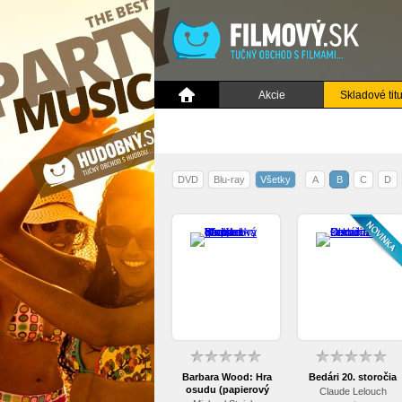
Akcie
Skladové titu
DVD
Blu-ray
Všetky
A
B
C
D
Barbara Wood: Hra
Bedári 20. storočia
osudu (papierový
Claude Lelouch