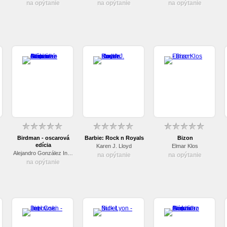
na opýtanie
na opýtanie
na opýtanie
Birdman - oscarová
Barbie: Rock n Royals
Bizon
edícia
Karen J. Lloyd
Elmar Klos
Alejandro González Inárritu
na opýtanie
na opýtanie
na opýtanie