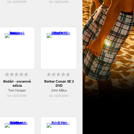
na opýtanie
na opýtanie
Bedári - oscarová
Barbar Conan SE 2
edícia
DVD
Tom Hooper
John Milius
na opýtanie
na opýtanie