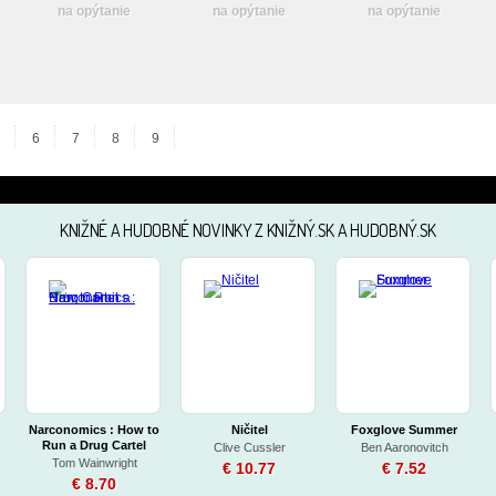
na opýtanie
na opýtanie
na opýtanie
6
7
8
9
KNIŽNÉ A HUDOBNÉ NOVINKY Z KNIŽNÝ.SK A HUDOBNÝ.SK
Narconomics : How to
Ničitel
Foxglove Summer
Run a Drug Cartel
Clive Cussler
Ben Aaronovitch
Tom Wainwright
€ 10.77
€ 7.52
€ 8.70