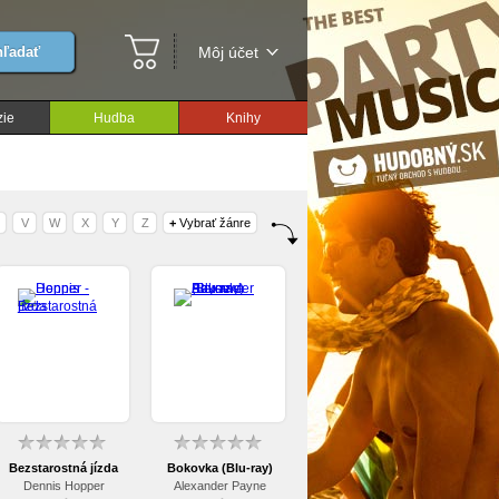
ľadať
Môj účet
ie
Hudba
Knihy
V
W
X
Y
Z
+
Vybrať žánre
Bezstarostná jízda
Bokovka (Blu-ray)
Dennis Hopper
Alexander Payne