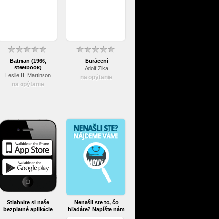
Batman (1966,
Burácení
steelbook)
Adolf Zika
Leslie H. Martinson
na opýtanie
na opýtanie
Stiahnite si naše
Nenašli ste to, čo
bezplatné aplikácie
hľadáte? Napíšte nám