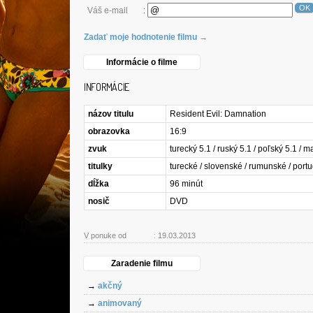
OK
Váš e-mail
:
Zadať moje hodnotenie filmu →
Informácie o filme
INFORMÁCIE
názov titulu
Resident Evil: Damnation
obrazovka
16:9
zvuk
turecký 5.1 / ruský 5.1 / poľský 5.1 / m
titulky
turecké / slovenské / rumunské / portu
dĺžka
96 minút
nosič
DVD
V ponuke od
:
19.03.2013
Zaradenie filmu
→
akčný
→
animovaný