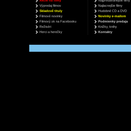
Akcie na filmy
Najpredávanejšie filmy
Cho Seong-Jin
Kate Fox
H
Výpredaj filmov
Najlacnejšie filmy
€ 25.99
€ 9.90
€
Skladové tituly
Hudobné CD a DVD
Filmové novinky
Novinky e-mailom
Filmový.sk na Facebooku
Podmienky predaja
Režiséri
Knižky, knihy
Herci a herečky
Kontakty