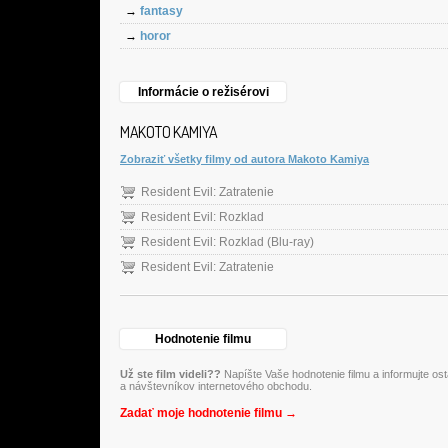
→
fantasy
→
horor
Informácie o režisérovi
MAKOTO KAMIYA
Zobraziť všetky filmy od autora Makoto Kamiya
Resident Evil: Zatratenie
Resident Evil: Rozklad
Resident Evil: Rozklad (Blu-ray)
Resident Evil: Zatratenie
Hodnotenie filmu
Už ste film videli??
Napíšte Vaše hodnotenie filmu a informujte os
a návštevníkov internetového obchodu.
Zadať moje hodnotenie filmu →