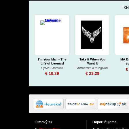
KN
I'm Your Man - The
Take It When You
MA Ba
Life of Leonard
Want It
B
Cohen
Sylvie Simmons
Aerosmith & Yungblud
€
€ 10.29
€ 23.29
Filmový.sk
Doporučujeme
Koncerty Pro Klavír
Watching the English
Kingfi