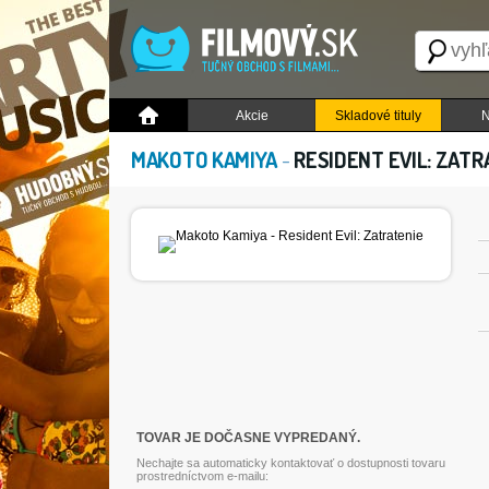
Akcie
Skladové tituly
N
MAKOTO KAMIYA
-
RESIDENT EVIL: ZATR
TOVAR JE DOČASNE VYPREDANÝ.
Nechajte sa automaticky kontaktovať o dostupnosti tovaru
prostredníctvom e-mailu: