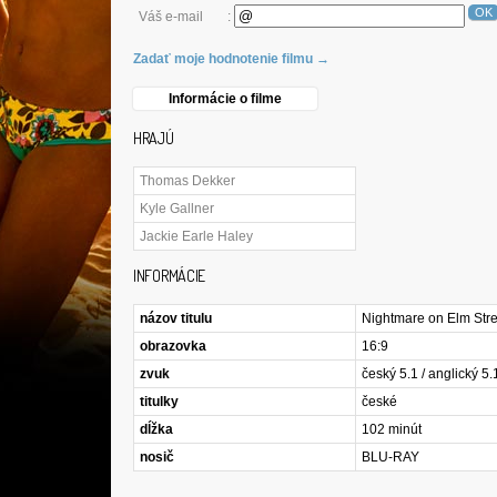
OK
Váš e-mail
:
Zadať moje hodnotenie filmu →
Informácie o filme
HRAJÚ
Thomas Dekker
Kyle Gallner
Jackie Earle Haley
INFORMÁCIE
názov titulu
Nightmare on Elm Stre
obrazovka
16:9
zvuk
český 5.1 / anglický 5.
titulky
české
dĺžka
102 minút
nosič
BLU-RAY