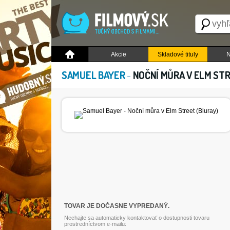
Akcie
Skladové tituly
N
SAMUEL BAYER
-
NOČNÍ MŮRA V ELM ST
TOVAR JE DOČASNE VYPREDANÝ.
Nechajte sa automaticky kontaktovať o dostupnosti tovaru
prostredníctvom e-mailu: