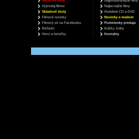
Akcie na filmy
Najpredávanejšie filmy
the Greek Heroes
Graphic Novel:
- Myšl
Výpredaj filmov
Najlacnejšie filmy
Volume 2
po
Rick Riordan
Neil Gaiman
Zdeně
Skladové tituly
Hudobné CD a DVD
česko
€ 5.50
€ 7.52
€
vysokoš
Filmové novinky
Novinky e-mailom
Filmový.sk na Facebooku
Podmienky predaja
Režiséri
Knižky, knihy
Herci a herečky
Kontakty