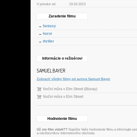
V ponuke od
:
19.03.2013
Zaradenie filmu
→
fantasy
→
horor
→
thriller
Informácie o režisérovi
SAMUEL BAYER
Zobraziť všetky filmy od autora Samuel Bayer
Noční můra v Elm Street (Bluray)
Noční můra v Elm Street
Hodnotenie filmu
Už ste film videli??
Napíšte Vaše hodnotenie filmu a informujte os
a návštevníkov internetového obchodu.