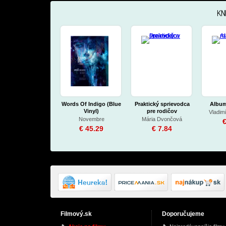
KN
Words Of Indigo (Blue
Praktický sprievodca
Album
Vinyl)
pre rodičov
Vladim
Novembre
Mária Dvončová
€
€ 45.29
€ 7.84
Filmový.sk
Doporučujeme
Percy Jackson and
The Graveyard Book
Marx, En