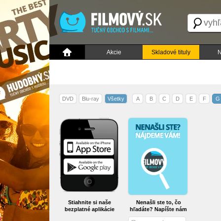
Akcie
Skladové tituly
N
DVD
Blu-ray
Všetky
A
B
C
D
E
F
G
Stiahnite si naše
Nenašli ste to, čo
bezplatné aplikácie
hľadáte? Napíšte nám