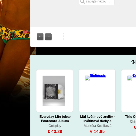
<
>
KN
Everyday Life (clear
Můj květinový ateliér -
This C
Ecorecord Album
květinové dárky a
Chin
Vinyl)
inspirace pro každé
Coldplay
Markéta Keclíková
€
roční období
€ 43.29
€ 14.85