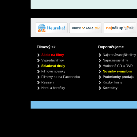
Filmový.sk
Doporučujeme
Jimmy & Wes: The
Diary of a Wimpy Kid
A
Akcie na filmy
Najpredávanejšie filmy
Dymnamic Duo (Vinyl)
10 - Old School
Výpredaj filmov
Najlacnejšie filmy
Jimmy Smith, Wes Montgomery
Jeff Kinney
€
Skladové tituly
Hudobné CD a DVD
€ 39.99
€ 4.71
Filmové novinky
Novinky e-mailom
Filmový.sk na Facebooku
Podmienky predaja
Režiséri
Knižky, knihy
Herci a herečky
Kontakty