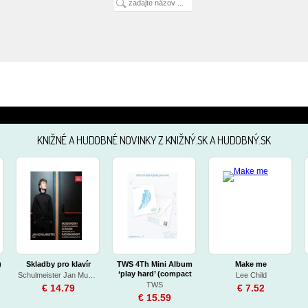
KNIŽNÉ A HUDOBNÉ NOVINKY Z KNIŽNÝ.SK A HUDOBNÝ.SK
)
Skladby pro klavír
TWS 4Th Mini Album
Make me
‘play hard’ (compact
Schulmeister Jan Musorgskij, Skrjabin, Rachmaninov
Lee Child
version)
TWS
€ 14.79
€ 7.52
€ 15.59