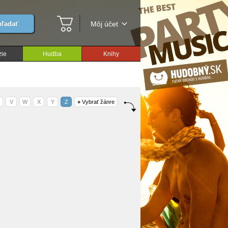
ľadať
Môj účet
ie
Hudba
Knihy
V
W
X
Y
Z
+
Vybrať žánre