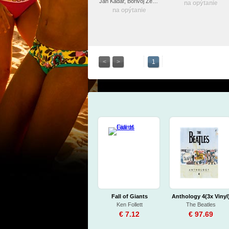
DVD)
Ján Kadár, Borivoj Zeman
na opýtanie
na opýtanie
<
>
1
Fall of Giants
Anthology 4(3x Vinyl
Ken Follett
The Beatles
€ 7.12
€ 97.69