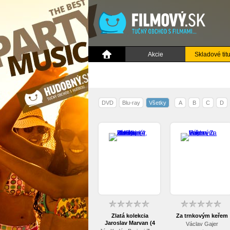
Akcie
Skladové titu
DVD
Blu-ray
Všetky
A
B
C
D
Zlatá kolekcia
Za trnkovým keřem
Jaroslav Marvan (4
Václav Gajer