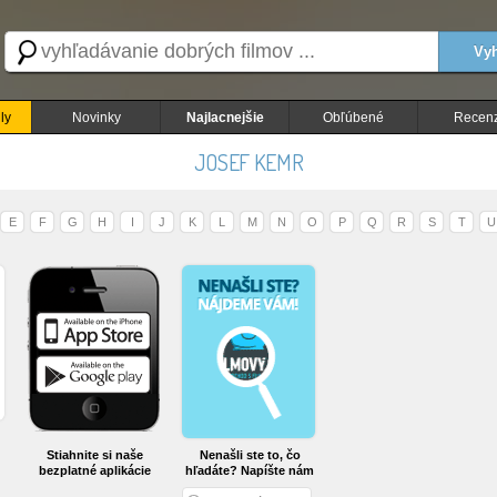
Vyh
ly
Novinky
Najlacnejšie
Obľúbené
Recenz
JOSEF KEMR
E
F
G
H
I
J
K
L
M
N
O
P
Q
R
S
T
U
Stiahnite si naše
Nenašli ste to, čo
bezplatné aplikácie
hľadáte? Napíšte nám