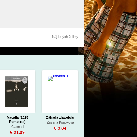
Nájdených
2
filmy
Macalla (2025
Záhada zlatodolu
Remaster)
Zuzana Koubková
Clannad
€ 9.64
€ 21.09