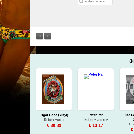
<
>
KN
Tiger Rose (Vinyl)
Peter Pan
The L
Robert Hunter
Kolektív autorov
Gu
€ 30.89
€ 13.17
€