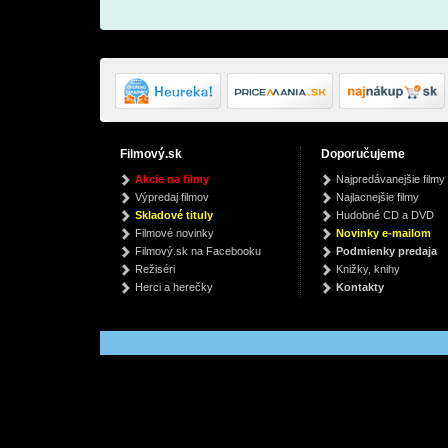
Filmový.sk
Doporučujeme
Laundri (4th mini
YOI (Limited B EN Ver)
Za v
Akcie na filmy
Najpredávanejšie filmy
album - Poca album -
Brid
Enhypen
Výpredaj filmov
Najlacnejšie filmy
softener version)
Moon Byul (Mamamoo)
Juli
€ 23.29
Skladové tituly
Hudobné CD a DVD
€ 27.59
€
Filmové novinky
Novinky e-mailom
Filmový.sk na Facebooku
Podmienky predaja
Režiséri
Knižky, knihy
Herci a herečky
Kontakty