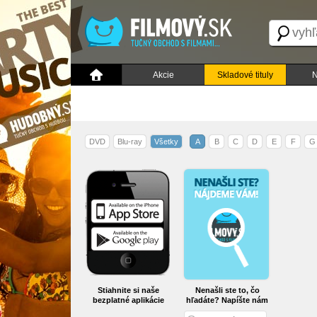
Akcie
Skladové tituly
N
DVD
Blu-ray
Všetky
A
B
C
D
E
F
G
Stiahnite si naše
Nenašli ste to, čo
bezplatné aplikácie
hľadáte? Napíšte nám