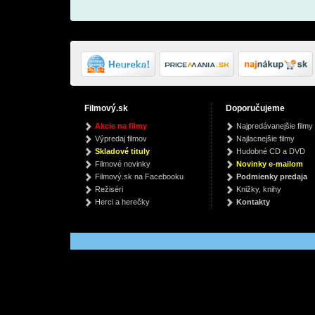
Filmový.sk
Doporučujeme
Synchronicity
Zenyatta Mondatta
Num
Akcie na filmy
Najpredávanejšie filmy
(2025)
The Police
Umb
Výpredaj filmov
Najlacnejšie filmy
The Police
€ 26.69
€
Skladové tituly
Hudobné CD a DVD
€ 26.69
Filmové novinky
Novinky e-mailom
Filmový.sk na Facebooku
Podmienky predaja
Režiséri
Knižky, knihy
Herci a herečky
Kontakty