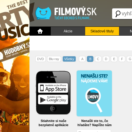
Akcie
Skladové tituly
N
DVD
Blu-ray
Všetky
A
B
C
D
E
F
G
Stiahnite si naše
Nenašli ste to, čo
bezplatné aplikácie
hľadáte? Napíšte nám