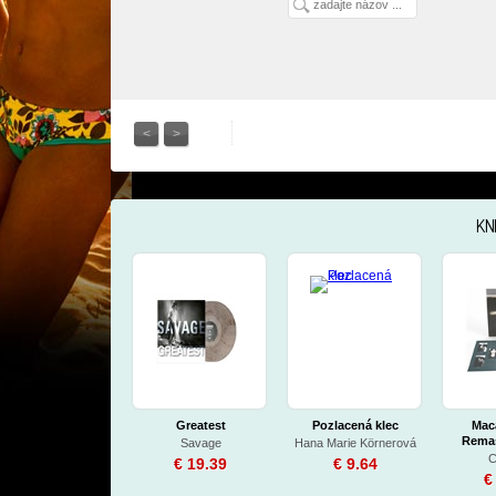
<
>
KN
Greatest
Pozlacená klec
Maca
Remas
Savage
Hana Marie Körnerová
Colo
C
€ 19.39
€ 9.64
€