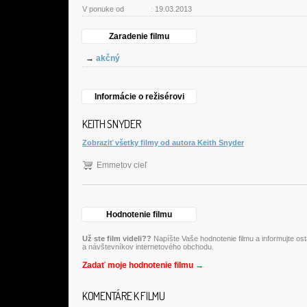
V ponuke od
:
19.03.2013
Zaradenie filmu
→
akčný
Informácie o režisérovi
KEITH SNYDER
Zobraziť všetky filmy od autora Keith Snyder
Emmetov cieľ
Hodnotenie filmu
Už ste film videli??
Napíšte Vaše hodnotenie filmu a informujte os
a návštevníkov internetového obchodu.
Zadať moje hodnotenie filmu →
KOMENTÁRE K FILMU