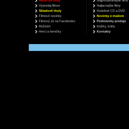
Akcie na filmy
Najpredávanejšie filmy
3 / Všetci sme na
Sám sebou
John
Výpredaj filmov
Najlacnejšie filmy
jednej lodi
Bimbamkuku
€ 14.99
€
Skladové tituly
Hudobné CD a DVD
€ 11.99
Filmové novinky
Novinky e-mailom
Filmový.sk na Facebooku
Podmienky predaja
Režiséri
Knižky, knihy
Herci a herečky
Kontakty