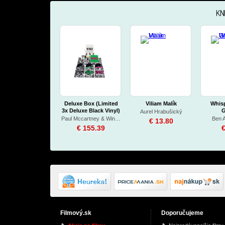
KN
Deluxe Box (Limited
Viliam Malík
Whis
3x Deluxe Black Vinyl)
G
Aurel Hrabušický
Paul Mccartney & Wings
Ben A
€ 13.80
€ 155.39
€
Filmový.sk
Doporučujeme
Pesničky Líšky a Vlka
Pohoda
Of Mi