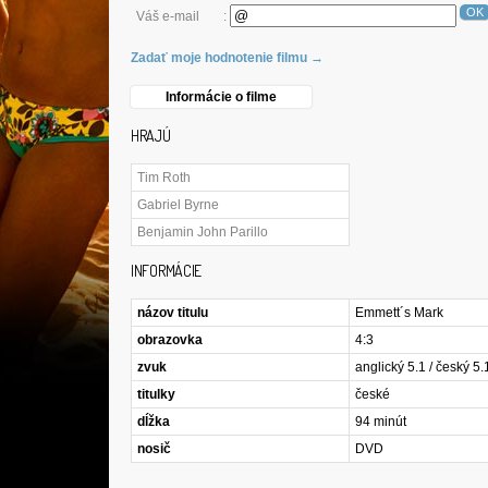
OK
Váš e-mail
:
Zadať moje hodnotenie filmu →
Informácie o filme
HRAJÚ
Tim Roth
Gabriel Byrne
Benjamin John Parillo
INFORMÁCIE
názov titulu
Emmett´s Mark
obrazovka
4:3
zvuk
anglický 5.1 / český 5.
titulky
české
dĺžka
94 minút
nosič
DVD