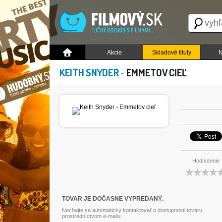
Akcie
Skladové tituly
N
KEITH SNYDER
-
EMMETOV CIEĽ
Hodnotenie
TOVAR JE DOČASNE VYPREDANÝ.
Nechajte sa automaticky kontaktovať o dostupnosti tovaru
prostredníctvom e-mailu: