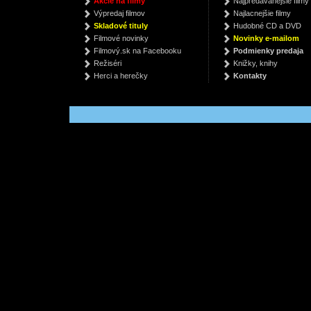
Akcie na filmy
Najpredávanejšie filmy
(2025)
Motörhead
Výpredaj filmov
Najlacnejšie filmy
The Police
Th
€ 22.19
Skladové tituly
Hudobné CD a DVD
€ 26.69
€
Filmové novinky
Novinky e-mailom
Filmový.sk na Facebooku
Podmienky predaja
Režiséri
Knižky, knihy
Herci a herečky
Kontakty