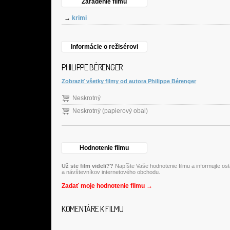
Zaradenie filmu
→
krimi
Informácie o režisérovi
PHILIPPE BÉRENGER
Zobraziť všetky filmy od autora Philippe Bérenger
Neskrotný
Neskrotný (papierový obal)
Hodnotenie filmu
Už ste film videli??
Napíšte Vaše hodnotenie filmu a informujte os
a návštevníkov internetového obchodu.
Zadať moje hodnotenie filmu →
KOMENTÁRE K FILMU