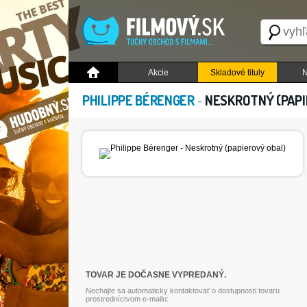
Akcie
Skladové tituly
N
PHILIPPE BÉRENGER
-
NESKROTNÝ (PAPI
TOVAR JE DOČASNE VYPREDANÝ.
Nechajte sa automaticky kontaktovať o dostupnosti tovaru
prostredníctvom e-mailu: