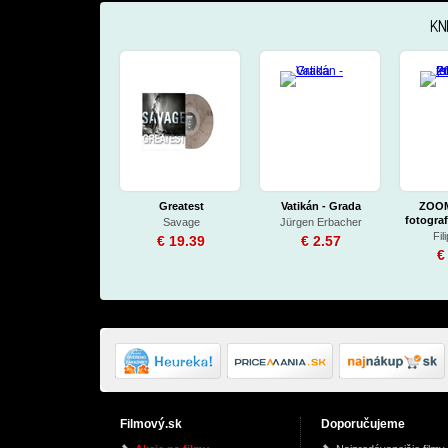
KN
Greatest
Vatikán - Grada
ZOOM
fotograf
Savage
Jürgen Erbacher
Fil
€ 19.39
€ 2.57
€
Filmový.sk
Doporučujeme
Ghost In The Machine
The Manticore Tapes
Zenyat