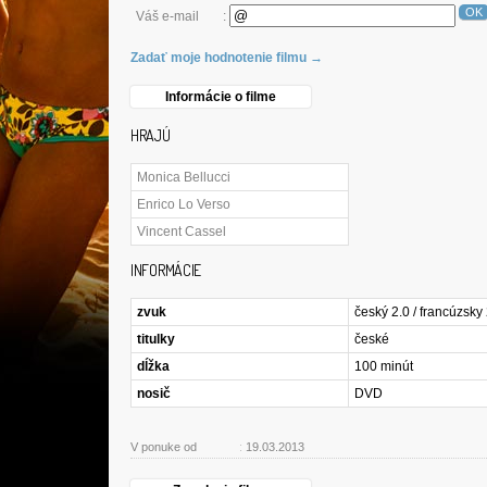
OK
Váš e-mail
:
Zadať moje hodnotenie filmu →
Informácie o filme
HRAJÚ
Monica Bellucci
Enrico Lo Verso
Vincent Cassel
INFORMÁCIE
zvuk
český 2.0 / francúzsky
titulky
české
dĺžka
100 minút
nosič
DVD
V ponuke od
:
19.03.2013