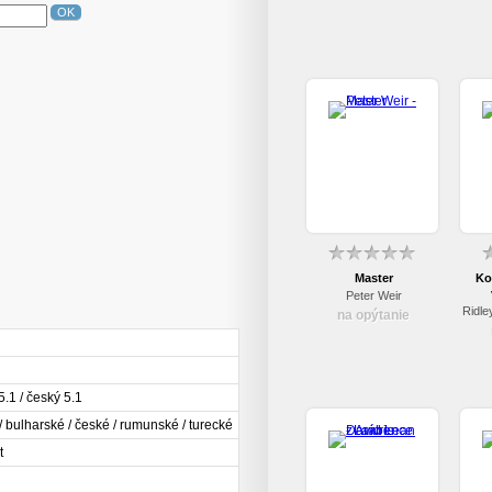
OK
Master
Ko
Peter Weir
na opýtanie
5.1 / český 5.1
/ bulharské / české / rumunské / turecké
t