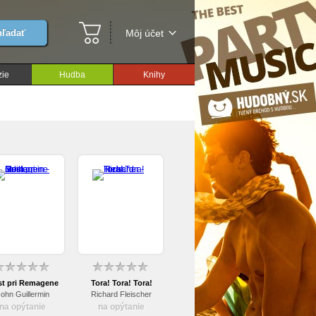
ľadať
Môj účet
ie
Hudba
Knihy
t pri Remagene
Tora! Tora! Tora!
ohn Guillermin
Richard Fleischer
na opýtanie
na opýtanie