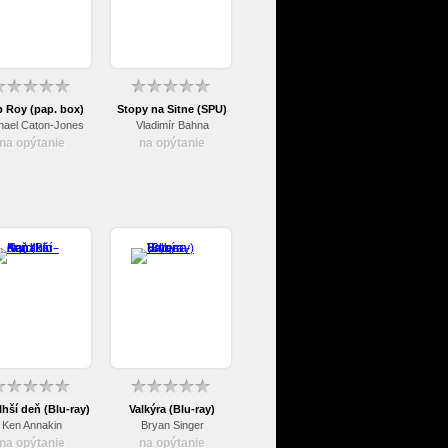
 Roy (pap. box)
Stopy na Sitne (SPU)
hael Caton-Jones
Vladimír Bahna
na opýtanie
na opýtanie
lhší deň (Blu-ray)
Valkýra (Blu-ray)
Ken Annakin
Bryan Singer
na opýtanie
na opýtanie