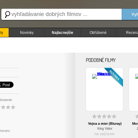
Vyh
ly
Novinky
Najlacnejšie
Obľúbené
Recenz
PODOBNÉ FILMY
notenie
Vojna a mier (Bluray)
Mos
King Vidor
J
 tovaru
na opýtanie