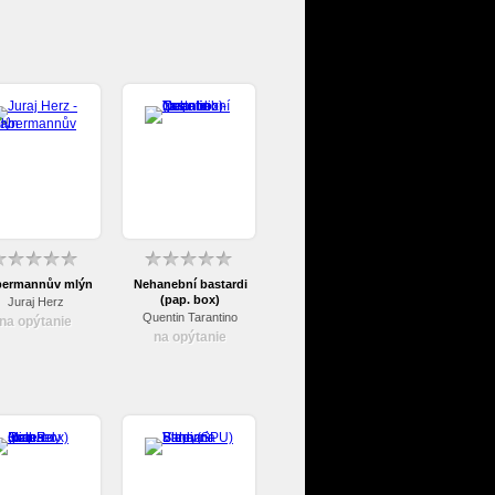
ermannův mlýn
Nehanební bastardi
(pap. box)
Juraj Herz
Quentin Tarantino
na opýtanie
na opýtanie