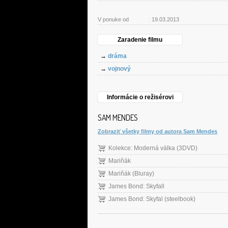
V ponuke od
:
19.03.2013
Zaradenie filmu
→
dráma
→
vojnový
Informácie o režisérovi
SAM MENDES
Zobraziť všetky filmy od autora Sam Mendes
Kolekce: Moderná válka (3DVD)
Mariňák
Mariňák (Bluray)
James Bond: Skyfall
James Bond: Skyfal (steelbook)