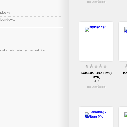
na opýtanie
ondovku
u bondovku
 informujte ostatných užívateľov
Kolekcia: Brad Pitt (3
Hab
DVD)
N, A
na opýtanie