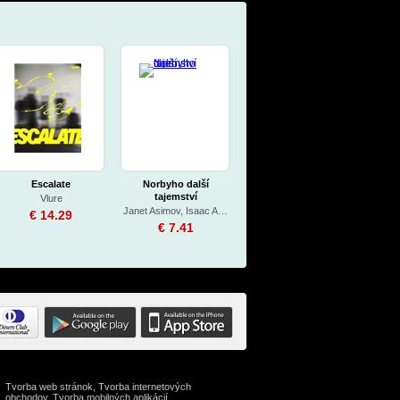
Escalate
Norbyho další
tajemství
Vlure
Janet Asimov, Isaac Asimov
€ 14.29
€ 7.41
Tvorba web stránok
,
Tvorba internetových
obchodov
,
Tvorba mobilných aplikácií
Další velké otázky -
Pohoda