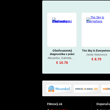
Ošetřovatelská
The Sky Is Everywher
diagnostika v práci
Jandy Nelsonová
sestry
Alexandra, Gabriela, Andrea Vörösová, Solgajová, Archalousová
€ 8.70
€ 10.76
Filmový.sk
Doporuč
Elton John (Vinyl)
Jonathan Strange &