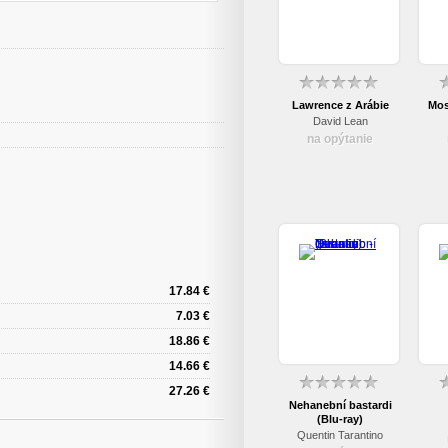
Lawrence z Arábie
Mos
David Lean
na opýtanie
17.84 €
7.03 €
18.86 €
14.66 €
27.26 €
Nehanební bastardi
(Blu-ray)
Quentin Tarantino