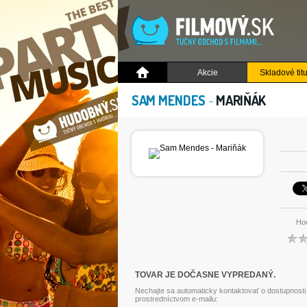
Akcie
Skladové titu
SAM MENDES
-
MARIŇÁK
Hod
TOVAR JE DOČASNE VYPREDANÝ.
Nechajte sa automaticky kontaktovať o dostupnosti
prostredníctvom e-mailu: