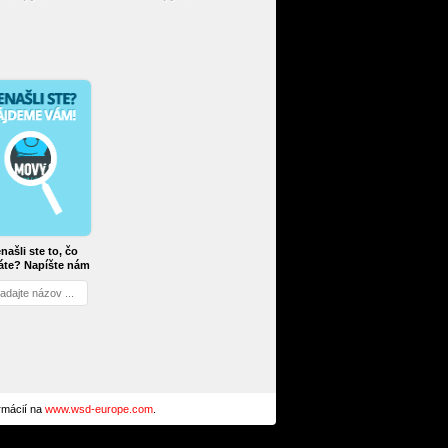
našli ste to, čo
áte? Napíšte nám
ormácií na
www.wsd-europe.com
.