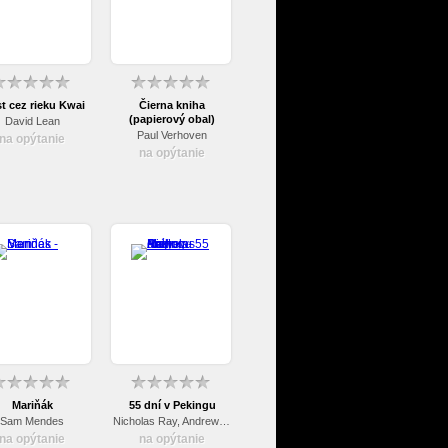
t cez rieku Kwai
Čierna kniha
(papierový obal)
David Lean
Paul Verhoven
na opýtanie
na opýtanie
Mariňák
55 dní v Pekingu
Sam Mendes
Nicholas Ray, Andrew Marton
na opýtanie
na opýtanie