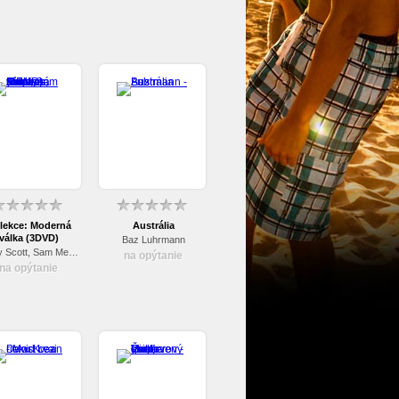
lekce: Moderná
Austrália
válka (3DVD)
Baz Luhrmann
Ridley Scott, Sam Mendes, Antoine Fuqua
na opýtanie
na opýtanie