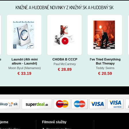
KNIŽNÉ A HUDOBNÉ NOVINKY Z KNIŽNÝ.SK A HUDOBNÝ.SK
e
Laundri (4th mini
CHOBA B CCCP
I've Tried Everything
album - Laundri)
But Therapy
Paul McCartney
(Complete edition)
Moon Byul (Mamamoo)
Teddy Swims
€ 28.89
€ 33.19
€ 20.59
ujeme
Filmové služby
Ultimate Christmas
Papežství a české
Shopaholic to the