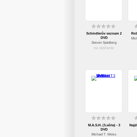
Schindlerův seznam 2
Rob
DVD
Mic
Steven Spielberg
na opýtanie
M.A.S.H. (3.séria) - 3
Najd
DVD
Michael T. Weiss