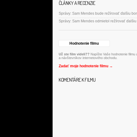
ČLÁNKY A RECENZIE
Správy: Sam Mendes bude režírovať ďalšiu b
Správy: Sam Mendes odmietol režírovať ďalši
Hodnotenie filmu
Už ste film videli??
Napíšte Vaše hodnotenie filmu a
a návštevníkov internetového obchodu.
Zadať moje hodnotenie filmu →
KOMENTÁRE K FILMU