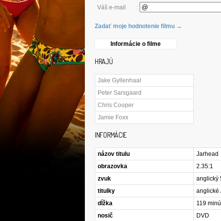
Váš e-mail
:
Zadať moje hodnotenie filmu →
Informácie o filme
HRAJÚ
Jake Gyllenhaal
Peter Sarsgaard
Chris Cooper
Jamie Foxx
INFORMÁCIE
názov titulu
Jarhead
obrazovka
2.35:1
zvuk
anglický 
titulky
anglické 
dĺžka
119 minú
nosič
DVD