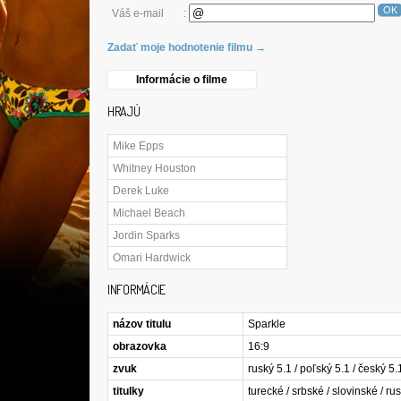
OK
Váš e-mail
:
Zadať moje hodnotenie filmu →
Informácie o filme
HRAJÚ
Mike Epps
Whitney Houston
Derek Luke
Michael Beach
Jordin Sparks
Omari Hardwick
INFORMÁCIE
názov titulu
Sparkle
obrazovka
16:9
zvuk
ruský 5.1 / poľský 5.1 / český 5.
titulky
turecké / srbské / slovinské / rusk