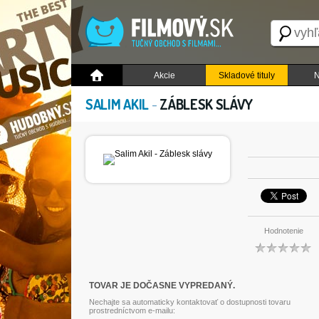
Akcie
Skladové tituly
N
SALIM AKIL
-
ZÁBLESK SLÁVY
Hodnotenie
TOVAR JE DOČASNE VYPREDANÝ.
Nechajte sa automaticky kontaktovať o dostupnosti tovaru
prostredníctvom e-mailu: