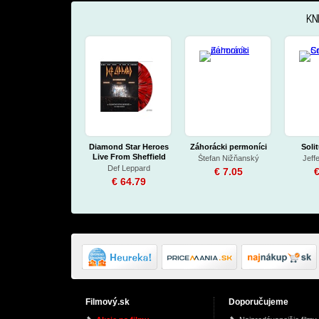
KN
Diamond Star Heroes
Záhorácki permoníci
Soli
Live From Sheffield
Štefan Nižňanský
Jeff
(Vinyl)
Def Leppard
€ 7.05
€
€ 64.79
Filmový.sk
Doporučujeme
Eternal Blue (Vinyl)
A Strangeness in My
F1 -