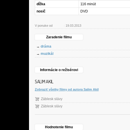
dĺžka
116 minút
nosič
DVD
V ponuke od
:
19.03.2013
Zaradenie filmu
→
dráma
→
muzikál
Informácie o režisérovi
SALIM AKIL
Zobraziť všetky filmy od autora Salim Akil
Záblesk slávy
Záblesk slávy
Hodnotenie filmu