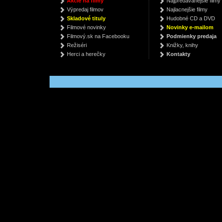
Akcie na filmy
Najpredávanejšie filmy
Mind
(Origi
Spiritbox
Výpredaj filmov
Najlacnejšie filmy
Han
Orhan Pamuk
Han
€ 35.59
Skladové tituly
Hudobné CD a DVD
€ 7.52
€
Filmové novinky
Novinky e-mailom
Filmový.sk na Facebooku
Podmienky predaja
Režiséri
Knižky, knihy
Herci a herečky
Kontakty