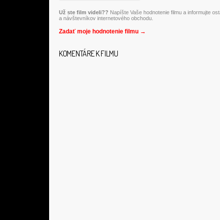
Už ste film videli??
Napíšte Vaše hodnotenie filmu a informujte os
a návštevníkov internetového obchodu.
Zadať moje hodnotenie filmu →
KOMENTÁRE K FILMU