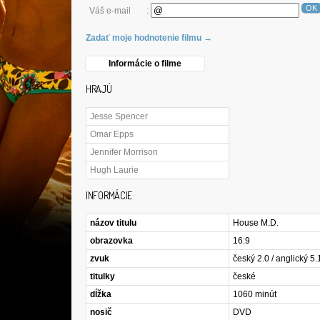
OK
Váš e-mail
:
Zadať moje hodnotenie filmu →
Informácie o filme
HRAJÚ
Jesse Spencer
Omar Epps
Jennifer Morrison
Hugh Laurie
INFORMÁCIE
názov titulu
House M.D.
obrazovka
16:9
zvuk
český 2.0 / anglický 5.
titulky
české
dĺžka
1060 minút
nosič
DVD