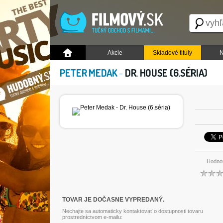
Akcie
Skladové tituly
N
PETER MEDAK
-
DR. HOUSE (6.SÉRIA)
Hodnot
TOVAR JE DOČASNE VYPREDANÝ.
Nechajte sa automaticky kontaktovať o dostupnosti tovaru
prostredníctvom e-mailu: