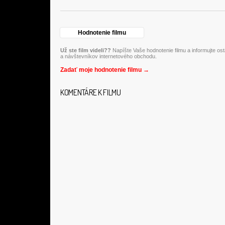
Hodnotenie filmu
Už ste film videli??
Napíšte Vaše hodnotenie filmu a informujte os
a návštevníkov internetového obchodu.
Zadať moje hodnotenie filmu →
KOMENTÁRE K FILMU