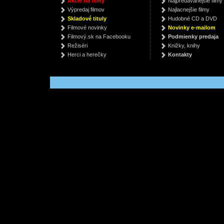
Akcie na filmy
Najpredávanejšie filmy
Robin Cook
Pet Shop Boys
Pla
Výpredaj filmov
Najlacnejšie filmy
€ 8.97
€ 19.99
€
Skladové tituly
Hudobné CD a DVD
Filmové novinky
Novinky e-mailom
Filmový.sk na Facebooku
Podmienky predaja
Režiséri
Knižky, knihy
Herci a herečky
Kontakty