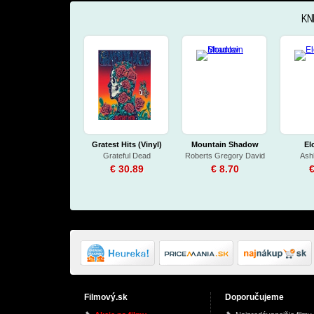
KN
Gratest Hits (Vinyl)
Mountain Shadow
El
Grateful Dead
Roberts Gregory David
Ash
€ 30.89
€ 8.70
€
Filmový.sk
Doporučujeme
Nákaza
Very