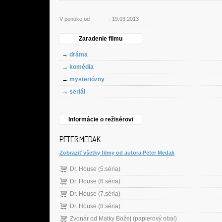
V ponuke od
:
19.03.2013
Zaradenie filmu
→
dráma
→
komédia
→
mysteriózny
→
seriál
Informácie o režisérovi
PETER MEDAK
Zobraziť všetky filmy od autora Peter Medak
Dr. House (5.séria)
Dr. House (6.séria)
Dr. House (7.séria)
Dr. House (8.séria)
Zvonár od Matky Božej (papierový obal)