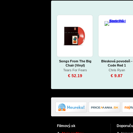
Songs From The Big
Blesková povodeň -
Chair (Vinyl)
Code Red 1
Tears For Fears
Chris Ryan
€ 52.19
€ 9.87
Filmový.sk
Doporuč
Diamond Star Heroes
Synchronicity