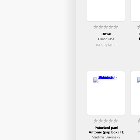
Bizon
Elmar Klos
na opýtanie
Pokušení paní
Antonie (pap.box) FE
T
Vladimír Slavínský