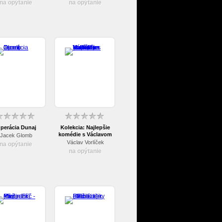
na opýtanie
na opýtanie
perácia Dunaj
Kolekcia: Najlepšie
komédie s Václavom
Jacek Glomb
Vorlíčkom (3 DVD)
Václav Vorlíček
na opýtanie
na opýtanie