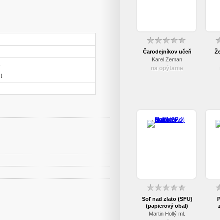
Čarodejníkov učeň
Ž
Karel Zeman
1
na opýtanie
t
Soľ nad zlato (SFU)
P
(papierový obal)
Martin Hollý ml.