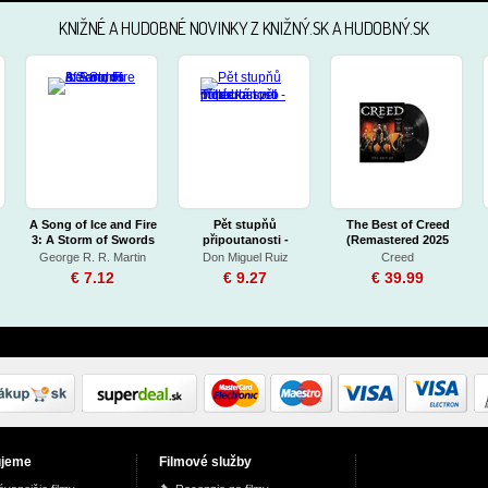
KNIŽNÉ A HUDOBNÉ NOVINKY Z KNIŽNÝ.SK A HUDOBNÝ.SK
A Song of Ice and Fire
Pět stupňů
The Best of Creed
3: A Storm of Swords
připoutanosti -
(Remastered 2025
Toltécká moudrost
Vinyl)
George R. R. Martin
Don Miguel Ruiz
Creed
pro moderní svět
€ 7.12
€ 9.27
€ 39.99
ujeme
Filmové služby
Křížovky speciál 15 -
Macalla (2025
Peugeot 106 - 1991-