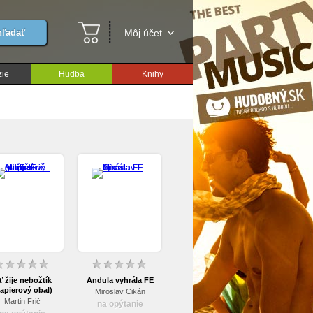
ľadať
Môj účet
ie
Hudba
Knihy
ť žije nebožtík
Andula vyhrála FE
apierový obal)
Miroslav Cikán
Martin Frič
na opýtanie