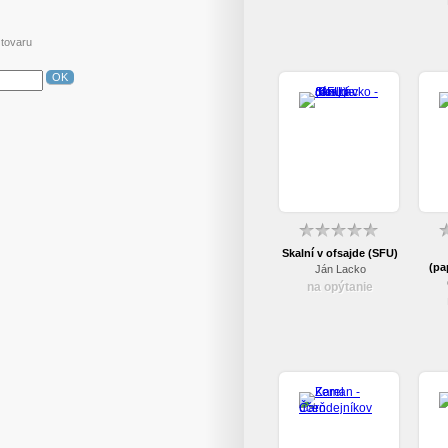
 tovaru
OK
Skalní v ofsajde (SFU)
(pa
Ján Lacko
na opýtanie