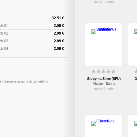
na opýtanie
32.51 €
ch 01
2.09 €
ch 02
2.09 €
ch 03
2.09 €
ch 04
2.09 €
Stopy na Sitne (SPU)
O
 informujte ostatných užívateľov
Vladimír Bahna
na opýtanie