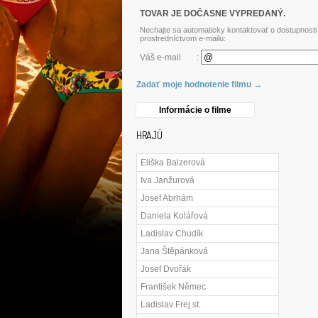
TOVAR JE DOČASNE VYPREDANÝ.
Nechajte sa automaticky kontaktovať o dostupnosti
prostredníctvom e-mailu:
Váš e-mail
:
Zadať moje hodnotenie filmu →
Informácie o filme
HRAJÚ
Eliška Balzerová
Iva Janžurová
Josef Abrhám
Daniela Kolářová
Ladislav Chudík
Jana Štěpánková
Josef Dvořák
František Němec
Ladislav Frej st.