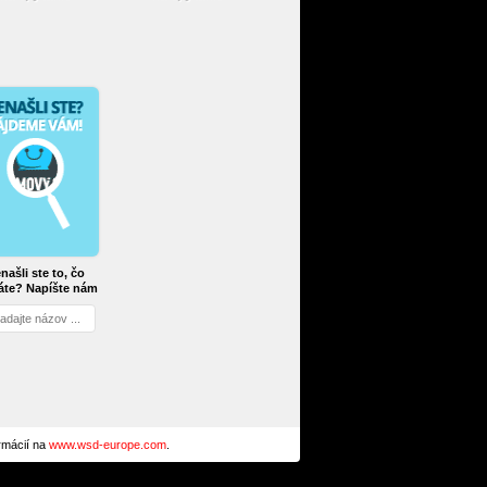
našli ste to, čo
áte? Napíšte nám
ormácií na
www.wsd-europe.com
.