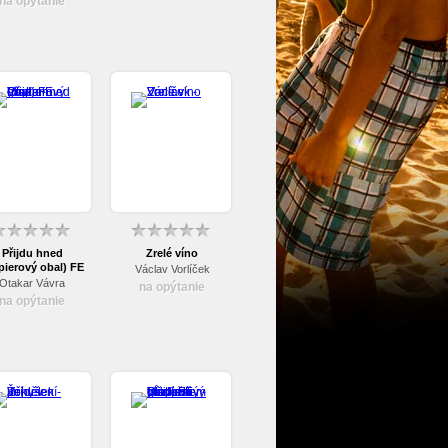
na opýtanie
Přijdu hned
Zrelé víno
pierový obal) FE
Václav Vorlíček
Otakar Vávra
na opýtanie
na opýtanie