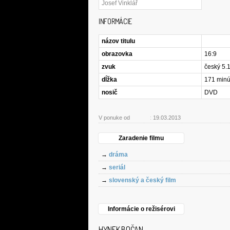
Josef Vinklář
INFORMÁCIE
názov titulu
obrazovka
16:9
zvuk
český 5.
dĺžka
171 minú
nosič
DVD
V ponuke od
:
19.03.2013
Zaradenie filmu
→
dráma
→
seriál
→
slovenský a český film
Informácie o režisérovi
HYNEK BOČAN