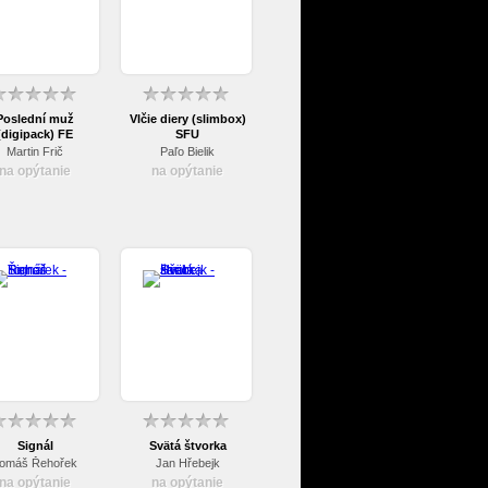
Poslední muž
Vlčie diery (slimbox)
(digipack) FE
SFU
Martin Frič
Paľo Bielik
na opýtanie
na opýtanie
Signál
Svätá štvorka
omáš Řehořek
Jan Hřebejk
na opýtanie
na opýtanie