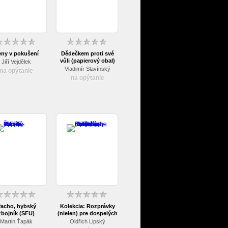
eny v pokušení
Dědečkem proti své
vůli (papierový obal)
Jiří Vejdělek
FE
Vladimír Slavínský
na opýtanie
na opýtanie
acho, hybský
Kolekcia: Rozprávky
zbojník (SFU)
(nielen) pre dospelých
(3 DVD)
Martin Ťapák
Oldřich Lipský