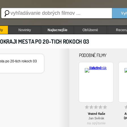
Vyh
ly
Novinky
Najlacnejšie
Obľúbené
Recenz
OKRAJI MESTA PO 20-TICH ROKOCH 03
PODOBNÉ FILMY
Vratné flaše
A
(p
Jan Svěrák
na opýtanie