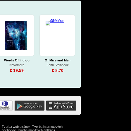
Words Of Indigo
Of Mice and Men
Novembre
John Steinbeck
€ 19.59
€ 8.70
Tvorba web stránok
,
Tvorba internetových
obchodov
,
Tvorba mobilných aplikácií
Wild
Annie Lennox