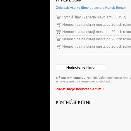
Zobraziť všetky filmy od autora Hynek Bočan
Rychlé šípy - Záhada hlavolamu (5DVD)
Nemocnica na okraji mesta po 20-tich roko
Nemocnica na okraji mesta po 20-tich roko
Nemocnica na okraji mesta po 20-tich roko
Nemocnica na okraji mesta po 20-tich roko
Hodnotenie filmu
Už ste film videli??
Napíšte Vaše hodnotenie filmu a
a návštevníkov internetového obchodu.
Zadať moje hodnotenie filmu →
KOMENTÁRE K FILMU