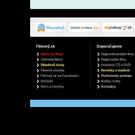
Filmový.sk
Doporučujeme
Bach Cello Suites
Křížovky speciál 15 -
TWS 4t
Akcie na filmy
Najpredávanejšie filmy
Křížovky pro lepší
‘play
Anastasia Kobekina, Johann Sebastian Bach
Výpredaj filmov
Najlacnejšie filmy
náladu
autor neuvedený
€ 14.29
Skladové tituly
Hudobné CD a DVD
€ 3.31
€
Filmové novinky
Novinky e-mailom
Filmový.sk na Facebooku
Podmienky predaja
Režiséri
Knižky, knihy
Herci a herečky
Kontakty