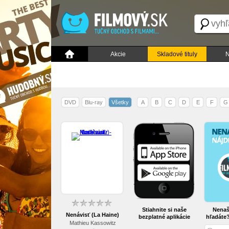
Akcie
Skladové tituly
N
DVD
Blu-ray
Všetky
A
B
C
D
E
F
G
Stiahnite si naše
Nenašl
Nenávisť (La Haine)
bezplatné aplikácie
hľadáte
Mathieu Kassowitz