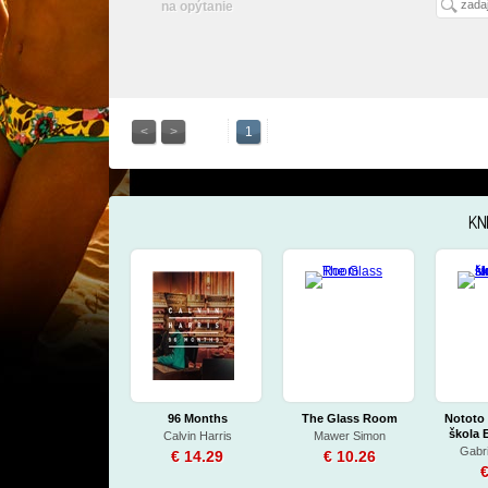
na opýtanie
<
>
1
KN
96 Months
The Glass Room
Nototo 
škola E
Calvin Harris
Mawer Simon
Gabri
€ 14.29
€ 10.26
€