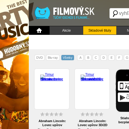
Akcie
Skladové tituly
N
DVD
Blu-ray
Všetky
A
B
C
D
E
F
G
Stiah
Abraham Lincoln:
Abraham Lincoln:
bezplat
Lovec upírov
Lovec upírov 3D/2D