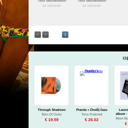
Timur Bekmambetov
Timur Bekmambetov
na opýtanie
na opýtanie
<
>
1
KN
Through Shadows
Pravda + Zloděj času
Laundr
album -
Born Of Osiris
Terry Pratchett
soften
Moon By
€ 19.59
€ 26.02
€