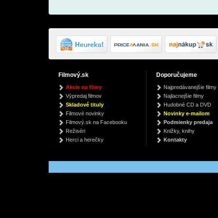
Filmový.sk
Doporučujeme
101 psích trikov-
Až přijde noc
Tajemst
Akcie na filmy
Najpredávanejšie filmy
vyd.pre deti
maskován
Favel Parrettová
Výpredaj filmov
Najlacnejšie filmy
Kyra Sundance
autor
€ 11.13
Skladové tituly
Hudobné CD a DVD
€ 7.88
€
Filmové novinky
Novinky e-mailom
Filmový.sk na Facebooku
Podmienky predaja
Režiséri
Knižky, knihy
Herci a herečky
Kontakty